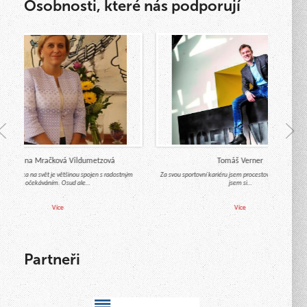
Osobnosti, které nás podporují
Mgr. Jana Mračková Vildumetzová
Tomáš Verner
d miminka na svět je většinou spojen s radostným
Za svou sportovní kariéru jsem procestoval celý svět a m
očekáváním. Osud ale…
jsem si…
Více
Více
Partneři